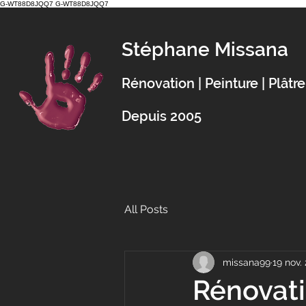
G-WT88D8JQQ7
G-WT88D8JQQ7
Stép
hane Missana
Rénovation | Peinture | Plâtre
Depuis 2005
All Posts
missana99
19 nov.
Rénovati